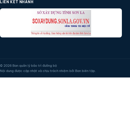
LIÊN KẾT NHANH
© 2026 Ban quản lý bảo trì đường bộ
Nội dung được cập nhật và chịu trách nhiệm bởi Ban biên tập.