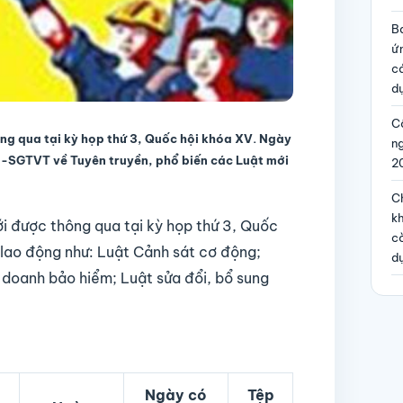
B
ứ
c
dự
Cô
hông qua tại kỳ họp thứ 3, Quốc hội khóa XV. Ngày
n
KH-SGTVT về
Tuyên truyền, phổ biến
các Luật
mới
2
Ch
kh
i được thông qua tại kỳ họp thứ 3, Quốc
c
 lao động như:
Luật Cảnh sát cơ động;
d
 doanh bảo hiểm; Luật sửa đổi, bổ sung
Ngày có
Tệp