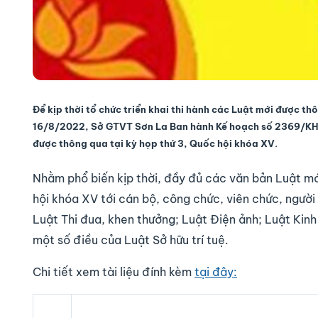
Để kịp thời tổ chức triển khai thi hành các Luật mới được t
16/8/2022, Sở GTVT Sơn La Ban hành Kế hoạch số 2369/
được thông qua tại kỳ họp thứ 3
, Quốc hội khóa XV.
Nhằm phổ biến kịp thời, đầy đủ các văn bản Luật mớ
hội khóa XV tới cán bộ, công chức, viên chức, người
Luật Thi đua, khen thưởng; Luật Điện ảnh; Luật Kinh
một số điều của Luật Sở hữu trí tuệ.
Chi tiết xem tài liệu đính kèm
tại đây: