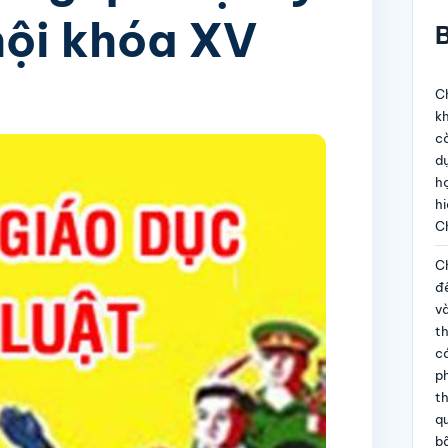
hội khóa XV
B
Ch
kh
c
dự
họ
hi
C
Ch
đề
và
t
c
p
th
qu
b