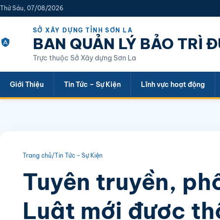
Thứ Sáu, 07/08/2026
SỞ XÂY DỰNG TỈNH SƠN LA
BAN QUẢN LÝ BẢO TRÌ 
Trực thuộc Sở Xây dựng Sơn La
Giới Thiệu
Tin Tức – Sự Kiện
Lĩnh vực hoạt động
Trang chủ
/
Tin Tức - Sự Kiện
Tuyên truyền, ph
Luật mới được th