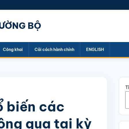
ĐƯỜNG BỘ
Công khai
Cải cách hành chính
ENGLISH
T
ổ biến các
ông qua tại kỳ