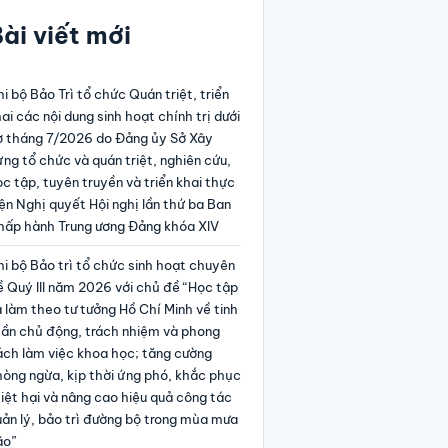
ài viết mới
i bộ Bảo Trì tổ chức Quán triệt, triển
ai các nội dung sinh hoạt chính trị dưới
ờ tháng 7/2026 do Đảng ủy Sở Xây
ng tổ chức và quán triệt, nghiên cứu,
c tập, tuyên truyền và triển khai thực
ện Nghị quyết Hội nghị lần thứ ba Ban
hấp hành Trung ương Đảng khóa XIV
i bộ Bảo trì tổ chức sinh hoạt chuyên
 Quý III năm 2026 với chủ đề “Học tập
 làm theo tư tưởng Hồ Chí Minh về tinh
hần chủ động, trách nhiệm và phong
ách làm việc khoa học; tăng cường
hòng ngừa, kịp thời ứng phó, khắc phục
iệt hại và nâng cao hiệu quả công tác
ản lý, bảo trì đường bộ trong mùa mưa
ão”