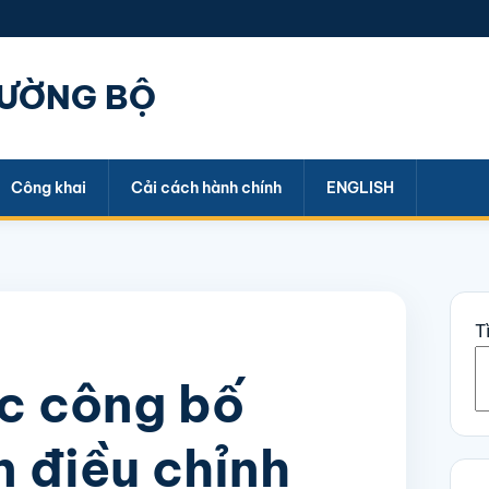
ĐƯỜNG BỘ
Công khai
Cải cách hành chính
ENGLISH
T
ệc công bố
n điều chỉnh