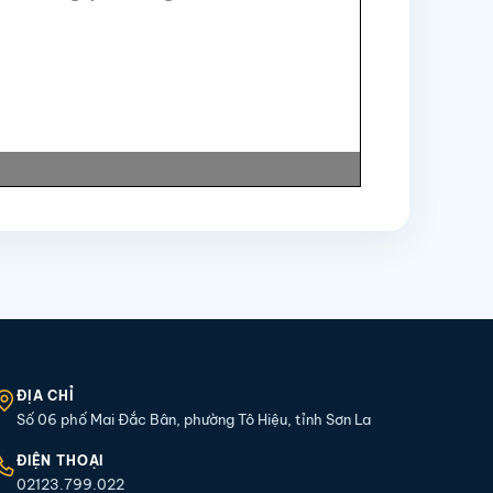
ĐỊA CHỈ
Số 06 phố Mai Đắc Bân, phường Tô Hiệu, tỉnh Sơn La
ĐIỆN THOẠI
02123.799.022