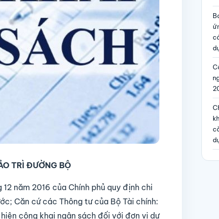
B
ứ
c
dự
Cô
n
2
Ch
kh
c
d
ẢO TRÌ ĐƯỜNG BỘ
 12 năm 2016 của Chính phủ quy định chi
ước; Căn cứ các Thông tư của Bộ Tài chính:
iện công khai ngân sách đối với đơn vị dự