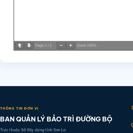
Page
1
/
2
Zoom
100%
THÔNG TIN ĐƠN VỊ
BAN QUẢN LÝ BẢO TRÌ ĐƯỜNG BỘ
Trực thuộc Sở Xây dựng tỉnh Sơn La