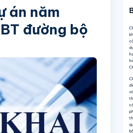
dự án năm
B
LBT đường bộ
Ch
kh
c
dự
họ
hi
C
Ch
đề
và
t
c
p
th
qu
b