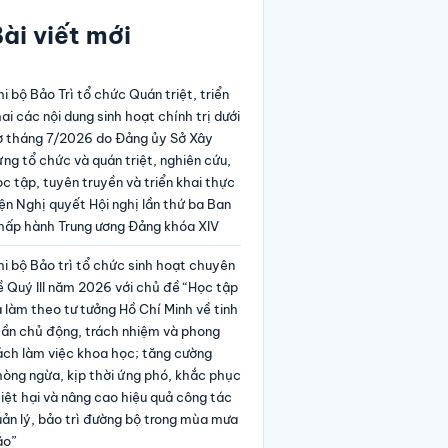
ài viết mới
i bộ Bảo Trì tổ chức Quán triệt, triển
ai các nội dung sinh hoạt chính trị dưới
ờ tháng 7/2026 do Đảng ủy Sở Xây
ng tổ chức và quán triệt, nghiên cứu,
c tập, tuyên truyền và triển khai thực
ện Nghị quyết Hội nghị lần thứ ba Ban
hấp hành Trung ương Đảng khóa XIV
i bộ Bảo trì tổ chức sinh hoạt chuyên
 Quý III năm 2026 với chủ đề “Học tập
 làm theo tư tưởng Hồ Chí Minh về tinh
hần chủ động, trách nhiệm và phong
ách làm việc khoa học; tăng cường
hòng ngừa, kịp thời ứng phó, khắc phục
iệt hại và nâng cao hiệu quả công tác
ản lý, bảo trì đường bộ trong mùa mưa
ão”