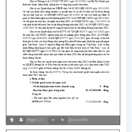
Page
1
/
7
Zoom
100%