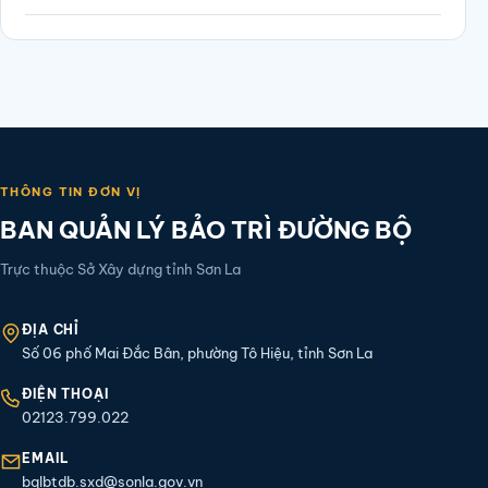
THÔNG TIN ĐƠN VỊ
BAN QUẢN LÝ BẢO TRÌ ĐƯỜNG BỘ
Trực thuộc Sở Xây dựng tỉnh Sơn La
ĐỊA CHỈ
Số 06 phố Mai Đắc Bân, phường Tô Hiệu, tỉnh Sơn La
ĐIỆN THOẠI
02123.799.022
EMAIL
bqlbtdb.sxd@sonla.gov.vn