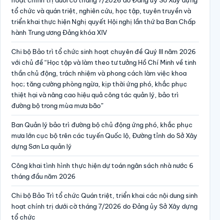
tổ chức và quán triệt, nghiên cứu, học tập, tuyên truyền và
triển khai thực hiện Nghị quyết Hội nghị lần thứ ba Ban Chấp
hành Trung ương Đảng khóa XIV
Chi bộ Bảo trì tổ chức sinh hoạt chuyên đề Quý III năm 2026
với chủ đề “Học tập và làm theo tư tưởng Hồ Chí Minh về tinh
thần chủ động, trách nhiệm và phong cách làm việc khoa
học; tăng cường phòng ngừa, kịp thời ứng phó, khắc phục
thiệt hại và nâng cao hiệu quả công tác quản lý, bảo trì
đường bộ trong mùa mưa bão”
Ban Quản lý bảo trì đường bộ chủ động ứng phó, khắc phục
mưa lớn cục bộ trên các tuyến Quốc lộ, Đường tỉnh do Sở Xây
dựng Sơn La quản lý
Công khai tình hình thực hiện dự toán ngân sách nhà nước 6
tháng đầu năm 2026
Chi bộ Bảo Trì tổ chức Quán triệt, triển khai các nội dung sinh
hoạt chính trị dưới cờ tháng 7/2026 do Đảng ủy Sở Xây dựng
tổ chức