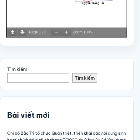
Page
1
/
2
Zoom
100%
Tìm kiếm
Tìm kiếm
Bài viết mới
Chi bộ Bảo Trì tổ chức Quán triệt, triển khai các nội dung sinh
hoạt chính trị dưới cờ tháng 7/2026 do Đảng ủy Sở Xây dựng