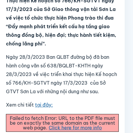
Thực hiện Kế hoạch số 766/KH-SGTVT ngày
17/3/2023 của Sở Giao thông vận tải Sơn La
về việc tổ chức thực hiện Phong trào thi đua
“Đẩy mạnh phát triển kết cấu hạ tầng giao
thông đồng bộ, hiện đại; thực hành tiết kiệm,
chống lãng phí”.
Ngày 28/3/2023 Ban QLBT đường bộ đã ban
hành công văn số 638/BQLBT-KHTH ngày
28/3/2023 về việc triển khai thực hiện Kế hoạch
số 766/KH-SGTVT ngày 17/3/2023 của Sở
GTVT Sơn La với những nội dung như sau.
Xem chi tiết
tại đây:
Failed to fetch Error: URL to the PDF file must
be on exactly the same domain as the current
web page.
Click here for more info