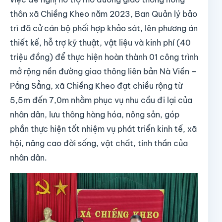
thôn xã Chiềng Kheo năm 2023, Ban Quản lý bảo
trì đã cử cán bộ phối hợp khảo sát, lên phương án
thiết kế, hỗ trợ kỹ thuật, vật liệu và kinh phí (40
triệu đồng) để thực hiện hoàn thành 01 công trình
mở rộng nền đường giao thông liên bản Nà Viền –
Pắng Sẳng, xã Chiềng Kheo đạt chiều rộng từ
5,5m đến 7,0m nhằm phục vụ nhu cầu đi lại của
nhân dân, lưu thông hàng hóa, nông sản, góp
phần thực hiện tốt nhiệm vụ phát triển kinh tế, xã
hội, nâng cao đời sống, vật chất, tinh thần của
nhân dân.