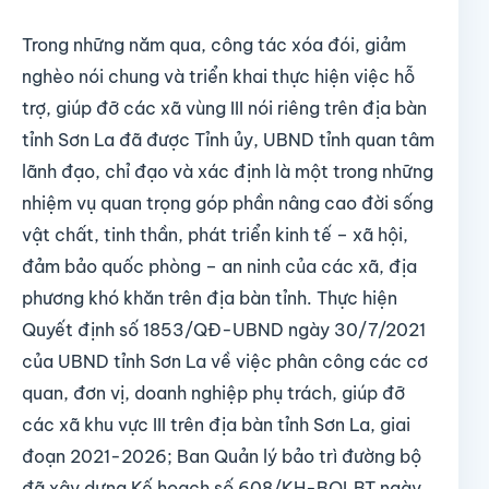
Trong những năm qua, công tác xóa đói, giảm
nghèo nói chung và triển khai thực hiện việc hỗ
trợ, giúp đỡ các xã vùng III nói riêng trên địa bàn
tỉnh Sơn La đã được Tỉnh ủy, UBND tỉnh quan tâm
lãnh đạo, chỉ đạo và xác định là một trong những
nhiệm vụ quan trọng góp phần nâng cao đời sống
vật chất, tinh thần, phát triển kinh tế – xã hội,
đảm bảo quốc phòng – an ninh của các xã, địa
phương khó khăn trên địa bàn tỉnh. Thực hiện
Quyết định số 1853/QĐ-UBND ngày 30/7/2021
của UBND tỉnh Sơn La về việc phân công các cơ
quan, đơn vị, doanh nghiệp phụ trách, giúp đỡ
các xã khu vực III trên địa bàn tỉnh Sơn La, giai
đoạn 2021-2026; Ban Quản lý bảo trì đường bộ
đã xây dựng Kế hoạch số 608/KH-BQLBT ngày