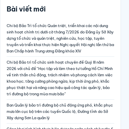
Bài viết mới
Chi bộ Bảo Trì tổ chức Quán triệt, triển khai các nội dung
sinh hoạt chính trị dưới cờ tháng 7/2026 do Đảng ủy Sở Xây
dựng tổ chức và quán triệt, nghiên cứu, học tập, tuyên
truyền và triển khai thực hiện Nghị quyết Hội nghị lần thứ ba
Ban Chấp hành Trung ương Đảng khóa XIV
Chi bộ Bảo trì tổ chức sinh hoạt chuyên đề Quý III năm
2026 với chủ đề “Học tập và làm theo tư tưởng Hồ Chí Minh
về tinh thần chủ động, trách nhiệm và phong cách làm việc
khoa học; tăng cường phòng ngừa, kịp thời ứng phó, khắc
phục thiệt hại và nâng cao hiệu quả công tác quản lý, bảo
trì đường bộ trong mùa mưa bão”
Ban Quản lý bảo trì đường bộ chủ động ứng phó, khắc phục
mưa lớn cục bộ trên các tuyến Quốc lộ, Đường tỉnh do Sở
Xây dựng Sơn La quản lý
Công khai tình hình thực hiện dự toán ngân sách nhà nước 6