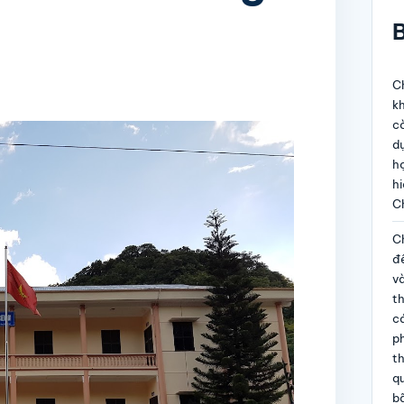
B
Ch
kh
c
dự
họ
hi
C
Ch
đề
và
t
c
p
th
qu
b