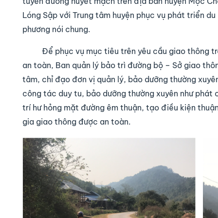
tuyến đường huyết mạch trên địa bàn huyện Mộc Châu
Lóng Sập với Trung tâm huyện phục vụ phát triển du lị
phương nói chung.
Để phục vụ mục tiêu trên yêu cầu giao thông t
an toàn, Ban quản lý bảo trì đường bộ – Sở giao th
tâm, chỉ đạo đơn vị quản lý, bảo dưỡng thường xuy
công tác duy tu, bảo dưỡng thường xuyên như phát câ
trí hư hỏng mặt đường êm thuận, tạo điều kiện thuận
gia giao thông được an toàn.