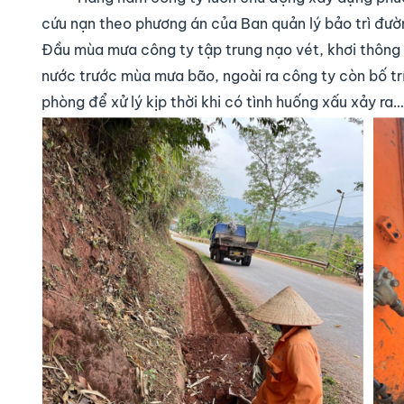
cứu nạn theo phương án của Ban quản lý bảo trì đườ
Đầu mùa mưa công ty tập trung nạo vét, khơi thôn
nước trước mùa mưa bão, ngoài ra công ty còn bố trí
phòng để xử lý kịp thời khi có tình huống xấu xảy ra…