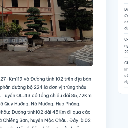
B
ứ
c
dự
Cô
n
2
Ch
kh
c
27-Km119 và Đường tỉnh 102 trên địa bàn
d
phần đường bộ 224 là đơn vị trúng thầu
n. Tuyến QL.43 có tổng chiều dài 85,72Km
 xã Quy Hướng, Nà Mường, Hua Phăng,
hâu; Đường tỉnh102 dài 45Km đi qua các
ã Chiềng Sơn, huyện Mộc Châu. Đây là 02