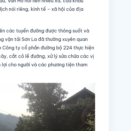
, Vân Hồ nối liền nhiều xã, cửa khẩu
ch nói riêng, kinh tế – xã hội của địa
rên các tuyến đường được thông suốt và
ông vận tải Sơn La đã thường xuyên quan
ên Công ty cổ phần đường bộ 224 thực hiện
y, cắt cỏ lề đường, xử lý sửa chữa các vị
 lợi cho người và các phương tiện tham