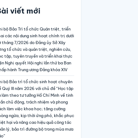
ài viết mới
i bộ Bảo Trì tổ chức Quán triệt, triển
ai các nội dung sinh hoạt chính trị dưới
ờ tháng 7/2026 do Đảng ủy Sở Xây
ng tổ chức và quán triệt, nghiên cứu,
c tập, tuyên truyền và triển khai thực
ện Nghị quyết Hội nghị lần thứ ba Ban
hấp hành Trung ương Đảng khóa XIV
i bộ Bảo trì tổ chức sinh hoạt chuyên
 Quý III năm 2026 với chủ đề “Học tập
 làm theo tư tưởng Hồ Chí Minh về tinh
hần chủ động, trách nhiệm và phong
ách làm việc khoa học; tăng cường
hòng ngừa, kịp thời ứng phó, khắc phục
iệt hại và nâng cao hiệu quả công tác
ản lý, bảo trì đường bộ trong mùa mưa
ão”