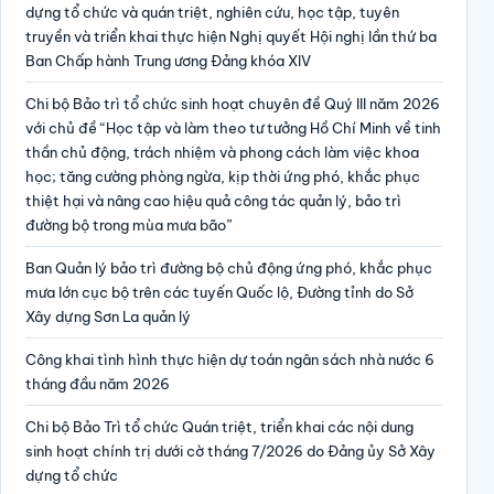
dựng tổ chức và quán triệt, nghiên cứu, học tập, tuyên
truyền và triển khai thực hiện Nghị quyết Hội nghị lần thứ ba
Ban Chấp hành Trung ương Đảng khóa XIV
Chi bộ Bảo trì tổ chức sinh hoạt chuyên đề Quý III năm 2026
với chủ đề “Học tập và làm theo tư tưởng Hồ Chí Minh về tinh
thần chủ động, trách nhiệm và phong cách làm việc khoa
học; tăng cường phòng ngừa, kịp thời ứng phó, khắc phục
thiệt hại và nâng cao hiệu quả công tác quản lý, bảo trì
đường bộ trong mùa mưa bão”
Ban Quản lý bảo trì đường bộ chủ động ứng phó, khắc phục
mưa lớn cục bộ trên các tuyến Quốc lộ, Đường tỉnh do Sở
Xây dựng Sơn La quản lý
Công khai tình hình thực hiện dự toán ngân sách nhà nước 6
tháng đầu năm 2026
Chi bộ Bảo Trì tổ chức Quán triệt, triển khai các nội dung
sinh hoạt chính trị dưới cờ tháng 7/2026 do Đảng ủy Sở Xây
dựng tổ chức