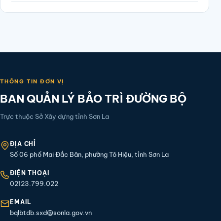
THÔNG TIN ĐƠN VỊ
BAN QUẢN LÝ BẢO TRÌ ĐƯỜNG BỘ
Trực thuộc Sở Xây dựng tỉnh Sơn La
ĐỊA CHỈ
Số 06 phố Mai Đắc Bân, phường Tô Hiệu, tỉnh Sơn La
ĐIỆN THOẠI
02123.799.022
EMAIL
bqlbtdb.sxd@sonla.gov.vn