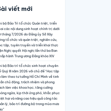
ài viết mới
i bộ Bảo Trì tổ chức Quán triệt, triển
ai các nội dung sinh hoạt chính trị dưới
ờ tháng 7/2026 do Đảng ủy Sở Xây
ng tổ chức và quán triệt, nghiên cứu,
c tập, tuyên truyền và triển khai thực
ện Nghị quyết Hội nghị lần thứ ba Ban
hấp hành Trung ương Đảng khóa XIV
i bộ Bảo trì tổ chức sinh hoạt chuyên
 Quý III năm 2026 với chủ đề “Học tập
 làm theo tư tưởng Hồ Chí Minh về tinh
hần chủ động, trách nhiệm và phong
ách làm việc khoa học; tăng cường
hòng ngừa, kịp thời ứng phó, khắc phục
iệt hại và nâng cao hiệu quả công tác
ản lý, bảo trì đường bộ trong mùa mưa
ão”