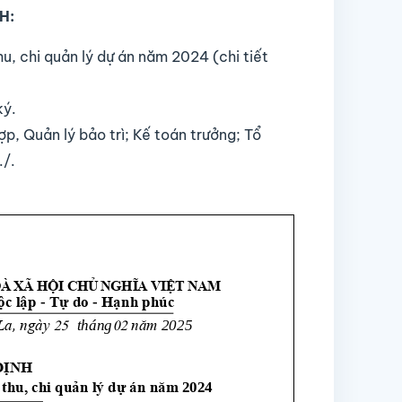
H:
hu, chi quản lý dự án năm 2024
(chi tiết
ký.
, Quản lý bảo trì; Kế toán trưởng; Tổ
./.