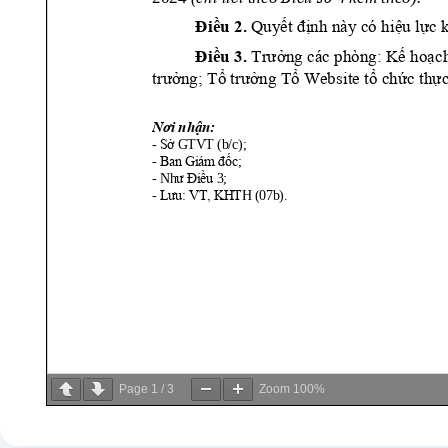
Page
1
/
3
Zoom
100%