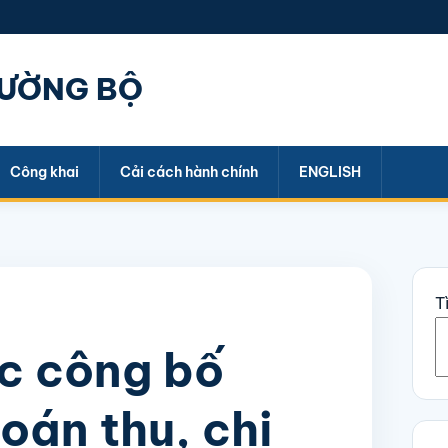
ĐƯỜNG BỘ
Công khai
Cải cách hành chính
ENGLISH
T
ệc công bố
oán thu, chi