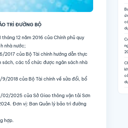
B
ứ
c
ẢO TRÌ ĐƯỜNG BỘ
dự
 tháng 12 năm 2016 của Chính phủ quy
Cô
ch nhà nước;
n
2
/2017 của Bộ Tài chính hướng dẫn thực
ân sách, các tổ chức được ngân sách nhà
Ch
kh
c
/2018 của Bộ Tài chính về sửa đổi, bổ
d
02/2025 của Sở Giao thông vận tải Sơn
2024. Đơn vị: Ban Quản lý bảo trì đường
g hợp.