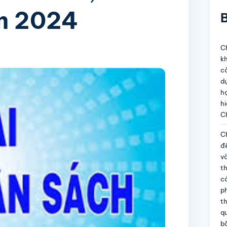
ăm 2024
B
Ch
kh
c
dự
họ
hi
C
Ch
đề
và
t
c
p
th
qu
b