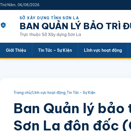
Thứ Năm, 06/08/2026
SỞ XÂY DỰNG TỈNH SƠN LA
BAN QUẢN LÝ BẢO TRÌ 
Trực thuộc Sở Xây dựng Sơn La
Giới Thiệu
Tin Tức – Sự Kiện
Lĩnh vực hoạt động
Trang chủ
/
Lĩnh vực hoạt động
,
Tin Tức - Sự Kiện
Ban Quản lý bảo 
Sơn La đôn đốc (