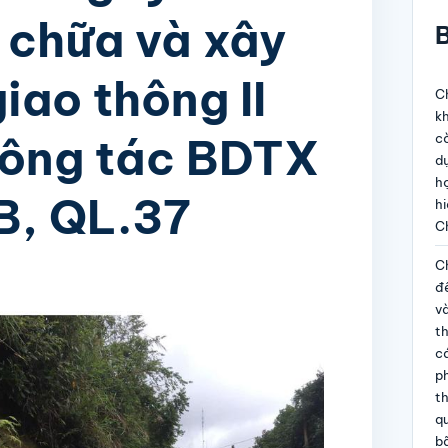
 chữa và xây
B
iao thông II
Ch
kh
công tác BDTX
c
dự
họ
B, QL.37
hi
C
Ch
đề
và
t
c
p
th
qu
b