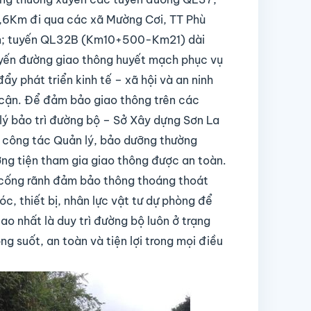
Km đi qua các xã Mường Cơi, TT Phù
Pằn; tuyến QL32B (Km10+500-Km21) dài
uyến đường giao thông huyết mạch phục vụ
ẩy phát triển kinh tế – xã hội và an ninh
n cận. Để đảm bảo giao thông trên các
lý bảo trì đường bộ – Sở Xây dựng Sơn La
t công tác Quản lý, bảo dưỡng thường
ơng tiện tham gia giao thông được an toàn.
g cống rãnh đảm bảo thông thoáng thoát
c, thiết bị, nhân lực vật tư dự phòng để
cao nhất là duy trì đường bộ luôn ở trạng
g suốt, an toàn và tiện lợi trong mọi điều