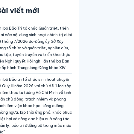
ài viết mới
i bộ Bảo Trì tổ chức Quán triệt, triển
ai các nội dung sinh hoạt chính trị dưới
ờ tháng 7/2026 do Đảng ủy Sở Xây
ng tổ chức và quán triệt, nghiên cứu,
c tập, tuyên truyền và triển khai thực
ện Nghị quyết Hội nghị lần thứ ba Ban
hấp hành Trung ương Đảng khóa XIV
i bộ Bảo trì tổ chức sinh hoạt chuyên
 Quý III năm 2026 với chủ đề “Học tập
 làm theo tư tưởng Hồ Chí Minh về tinh
hần chủ động, trách nhiệm và phong
ách làm việc khoa học; tăng cường
hòng ngừa, kịp thời ứng phó, khắc phục
iệt hại và nâng cao hiệu quả công tác
ản lý, bảo trì đường bộ trong mùa mưa
ão”