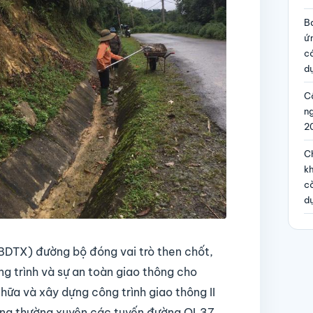
B
ứ
c
dự
Cô
n
2
Ch
kh
c
d
BDTX) đường bộ đóng vai trò then chốt,
ng trình và sự an toàn giao thông cho
hữa và xây dựng công trình giao thông II
ưỡng thường xuyên các tuyến đường QL37,