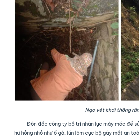
Nạo vét khơi thông rã
Đôn đốc công ty bố trí nhân lực máy móc để sửa 
hư hỏng nhỏ như ổ gà, lún lõm cục bộ gây mất an 