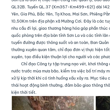
QL32B. Tuyến QL.37 (Km357-Km499+621) dài 142,6
Yên, Gia Phù, Bắc Yên, Tạ Khoa, Mai Sơn, Phiêng 
10,50Km trên địa phận xã Mường Cơi. Đây là các t
nhu cầu đi lại, giao thương hàng hóa góp phần thúc đ
quốc phòng trên địa bàn tỉnh Sơn La và các tỉnh lâ
tuyến đường được thông suốt và an toàn, Ban Quản 
thường xuyên quan tâm, chỉ đạo đơn vị thực hiện tố
xuyên, tạo điều kiện thuận lợi cho người và các phư
Chỉ đạo Công ty tập trung nạo vét, khơi thôn
nước trước mùa mưa bão, kiểm tra việc bố trí máy mó
xử lý kịp thời khi có tình huống xấu xảy ra. Mục tiêu 
thái hoạt động bình thường, đảm bảo giao thông thôn
kiện thời tiết.