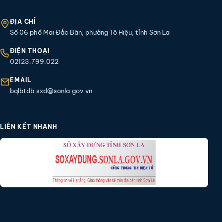
ĐỊA CHỈ
Số 06 phố Mai Đắc Bân, phường Tô Hiệu, tỉnh Sơn La
ĐIỆN THOẠI
02123.799.022
EMAIL
bqlbtdb.sxd@sonla.gov.vn
LIÊN KẾT NHANH