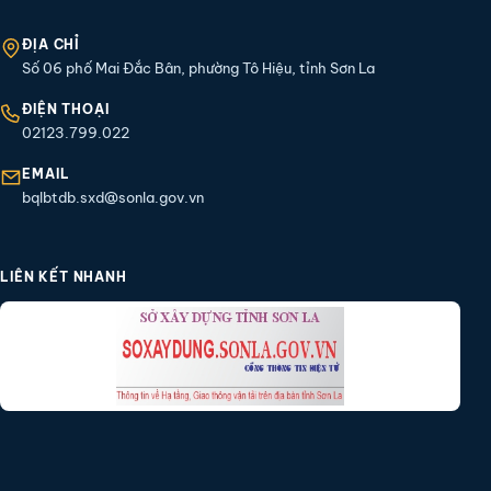
ĐỊA CHỈ
Số 06 phố Mai Đắc Bân, phường Tô Hiệu, tỉnh Sơn La
ĐIỆN THOẠI
02123.799.022
EMAIL
bqlbtdb.sxd@sonla.gov.vn
LIÊN KẾT NHANH