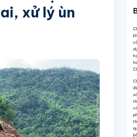
ai, xử lý ùn
B
Ch
kh
c
dự
họ
hi
C
Ch
đề
và
t
c
p
th
qu
b