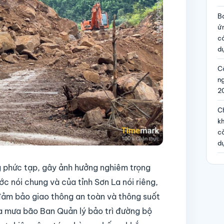
B
ứ
c
dự
Cô
n
2
Ch
kh
c
d
ng phức tạp, gây ảnh hưởng nghiêm trọng
c nói chung và của tỉnh Sơn La nói riêng,
 đảm bảo giao thông an toàn và thông suốt
a mưa bão Ban Quản lý bảo trì đường bộ