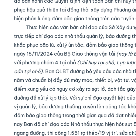
đã ban hành các Quyết định kiện toàn Ban chỉ huy t
phục hậu quả thiên tai đồng thời xây dựng Phương án
hiện phân luông đảm bảo giao thông trên các tuyến 
Thực hiện các văn bản chỉ đạo của Sở Xây dựng
trực tiếp chỉ đạo các nhà thầu quản lý, bảo dưỡng t
khắc phục bão lũ, xử lý ùn tắc, đảm bảo giao thô
ngày 15/11/2024 của Bộ Giao thông vận tải
(nay là 
với phương châm 4 tại chỗ
(Chỉ huy tại chỗ; Lực lượ
cần tại chỗ).
Ban QLBT đường bộ yêu cầu các nhà thầ
năm và chuẩn bị đầy đủ máy móc, thiết bị, vật tư, v
điểm xung yếu có nguy cơ xảy ra sạt lở, ách tắc gâ
đường để xử lý kịp thời. Với sự chỉ đạo quyết liệt c
vị quản lý, bảo dưỡng thường xuyên lên công tác khắc
đảm bảo giao thông trong thời gian qua đã đạt nhiề
nay Ban đã chỉ đạo các Nhà thầu thực hiện hót sụt 
ngang đường, thi công 1.551 rọ thép/19 vị trí, sửa c