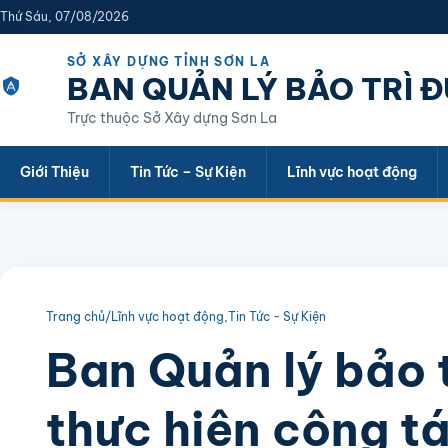
Thứ Sáu, 07/08/2026
SỞ XÂY DỰNG TỈNH SƠN LA
BAN QUẢN LÝ BẢO TRÌ 
Trực thuộc Sở Xây dựng Sơn La
Giới Thiệu
Tin Tức – Sự Kiện
Lĩnh vực hoạt động
Trang chủ
/
Lĩnh vực hoạt động
,
Tin Tức - Sự Kiện
Ban Quản lý bảo 
thực hiện công t