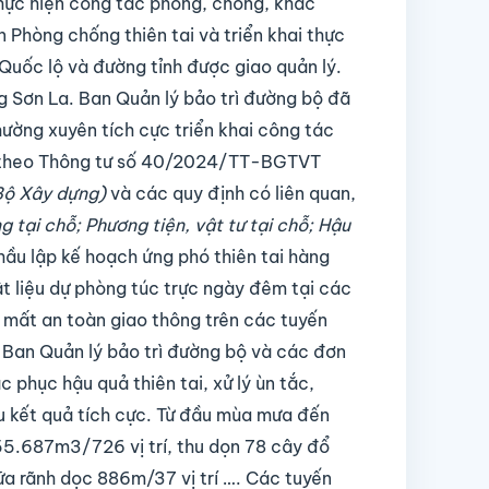
hực hiện công tác phòng, chống, khắc
 Phòng chống thiên tai và triển khai thực
Quốc lộ và đường tỉnh được giao quản lý.
 Sơn La. Ban Quản lý bảo trì đường bộ đã
hường xuyên tích cực triển khai công tác
ng theo Thông tư số 40/2024/TT-BGTVT
Bộ Xây dựng)
và các quy định có liên quan,
ng tại chỗ; Phương tiện, vật tư tại chỗ; Hậu
u lập kế hoạch ứng phó thiên tai hàng
ật liệu dự phòng túc trực ngày đêm tại các
y mất an toàn giao thông trên các tuyến
ủa Ban Quản lý bảo trì đường bộ và các đơn
 phục hậu quả thiên tai, xử lý ùn tắc,
u kết quả tích cực. Từ đầu mùa mưa đến
55.687m3/726 vị trí, thu dọn 78 cây đổ
hữa rãnh dọc 886m/37 vị trí …. Các tuyến