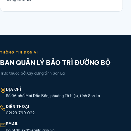
THÔNG TIN ĐƠN VỊ
BAN QUẢN LÝ BẢO TRÌ ĐƯỜNG BỘ
Trực thuộc Sở Xây dựng tỉnh Sơn La
ĐỊA CHỈ
Số 06 phố Mai Đắc Bân, phường Tô Hiệu, tỉnh Sơn La
ĐIỆN THOẠI
02123.799.022
EMAIL
bqlbtdb.sxd@sonla.gov.vn