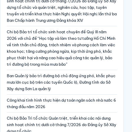
sinh hoạt chính trị dưới cờ tháng 7/2026 do Đảng ủy Sở Xây
dựng tổ chức và quán triệt, nghiên cứu, học tập, tuyên
truyền và triển khai thực hiện Nghị quyết Hội nghị lần thứ ba
Ban Chấp hành Trung ương Đảng khóa XIV
Chi bộ Bảo trì tổ chức sinh hoạt chuyên đề Quý III năm
2026 với chủ đề “Học tập và làm theo tư tưởng Hồ Chí Minh
về tinh thần chủ động, trách nhiệm và phong cách làm việc
khoa học; tăng cường phòng ngừa, kịp thời ứng phó, khắc
phục thiệt hại và nâng cao hiệu quả công tác quản lý, bảo
trì đường bộ trong mùa mưa bão”
Ban Quản lý bảo trì đường bộ chủ động ứng phó, khắc phục
mưa lớn cục bộ trên các tuyến Quốc lộ, Đường tỉnh do Sở
Xây dựng Sơn La quản lý
Công khai tình hình thực hiện dự toán ngân sách nhà nước 6
tháng đầu năm 2026
Chi bộ Bảo Trì tổ chức Quán triệt, triển khai các nội dung
sinh hoạt chính trị dưới cờ tháng 7/2026 do Đảng ủy Sở Xây
dựng tổ chức