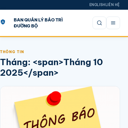
ENGLISH
LIÊN HỆ
BAN QUẢN LÝ BẢO TRÌ
ĐƯỜNG BỘ
Mở tìm kiếm
THÔNG TIN
Tháng: <span>Tháng 10
2025</span>