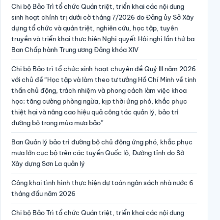
Chi bộ Bảo Trì tổ chức Quán triệt, triển khai các nội dung
sinh hoạt chính trị dưới cờ tháng 7/2026 do Đảng ủy Sở Xây
dựng tổ chức và quán triệt, nghiên cứu, học tập, tuyên
truyền và triển khai thực hiện Nghị quyết Hội nghị lần thứ ba
Ban Chấp hành Trung ương Đảng khóa XIV
Chi bộ Bảo trì tổ chức sinh hoạt chuyên đề Quý III năm 2026
với chủ đề “Học tập và làm theo tư tưởng Hồ Chí Minh về tinh
thần chủ động, trách nhiệm và phong cách làm việc khoa
học; tăng cường phòng ngừa, kịp thời ứng phó, khắc phục
thiệt hại và nâng cao hiệu quả công tác quản lý, bảo trì
đường bộ trong mùa mưa bão”
Ban Quản lý bảo trì đường bộ chủ động ứng phó, khắc phục
mưa lớn cục bộ trên các tuyến Quốc lộ, Đường tỉnh do Sở
Xây dựng Sơn La quản lý
Công khai tình hình thực hiện dự toán ngân sách nhà nước 6
tháng đầu năm 2026
Chi bộ Bảo Trì tổ chức Quán triệt, triển khai các nội dung