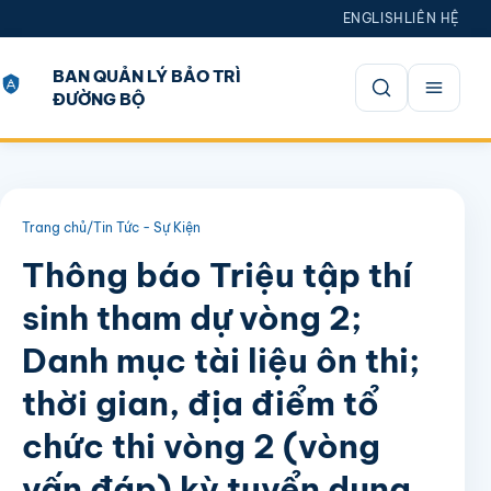
ENGLISH
LIÊN HỆ
BAN QUẢN LÝ BẢO TRÌ
ĐƯỜNG BỘ
Mở tìm kiếm
Trang chủ
/
Tin Tức - Sự Kiện
Thông báo Triệu tập thí
sinh tham dự vòng 2;
Danh mục tài liệu ôn thi;
thời gian, địa điểm tổ
chức thi vòng 2 (vòng
vấn đáp) kỳ tuyển dụng