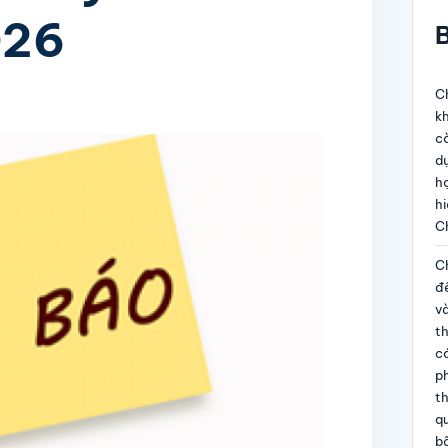
026
B
Ch
kh
c
dự
họ
hi
C
Ch
đề
và
t
c
p
th
qu
b