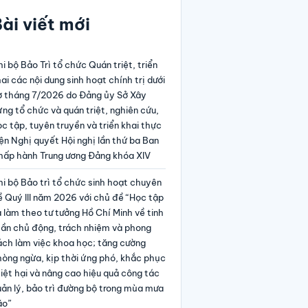
ài viết mới
i bộ Bảo Trì tổ chức Quán triệt, triển
ai các nội dung sinh hoạt chính trị dưới
ờ tháng 7/2026 do Đảng ủy Sở Xây
ng tổ chức và quán triệt, nghiên cứu,
c tập, tuyên truyền và triển khai thực
ện Nghị quyết Hội nghị lần thứ ba Ban
hấp hành Trung ương Đảng khóa XIV
i bộ Bảo trì tổ chức sinh hoạt chuyên
 Quý III năm 2026 với chủ đề “Học tập
 làm theo tư tưởng Hồ Chí Minh về tinh
hần chủ động, trách nhiệm và phong
ách làm việc khoa học; tăng cường
hòng ngừa, kịp thời ứng phó, khắc phục
iệt hại và nâng cao hiệu quả công tác
ản lý, bảo trì đường bộ trong mùa mưa
ão”