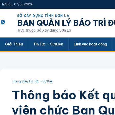
Thứ Sáu, 07/08/2026
SỞ XÂY DỰNG TỈNH SƠN LA
BAN QUẢN LÝ BẢO TRÌ 
Trực thuộc Sở Xây dựng Sơn La
Giới Thiệu
Tin Tức – Sự Kiện
Lĩnh vực hoạt động
Trang chủ
/
Tin Tức - Sự Kiện
Thông báo Kết qu
viên chức Ban Quả