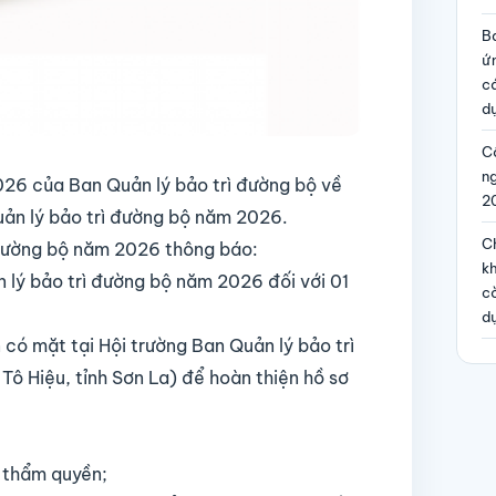
B
ứ
c
dự
Cô
n
6 của Ban Quản lý bảo trì đường bộ về
2
uản lý bảo trì đường bộ năm 2026.
Ch
 đường bộ năm 2026 thông báo:
kh
 lý bảo trì đường bộ năm 2026 đối với 01
c
d
 có mặt tại Hội trường Ban Quản lý bảo trì
ô Hiệu, tỉnh Sơn La) để hoàn thiện hồ sơ
ó thẩm quyền;