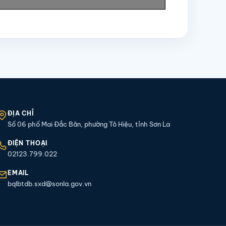
ĐỊA CHỈ
Số 06 phố Mai Đắc Bân, phường Tô Hiệu, tỉnh Sơn La
ĐIỆN THOẠI
02123.799.022
EMAIL
bqlbtdb.sxd@sonla.gov.vn