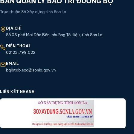
BAN QUẢN LÝ BẢO TRÌ ĐƯỜNG BỘ
Trực thuộc Sở Xây dựng tỉnh Sơn La
ĐỊA CHỈ
Số 06 phố Mai Đắc Bân, phường Tô Hiệu, tỉnh Sơn La
ĐIỆN THOẠI
02123.799.022
EMAIL
bqlbtdb.sxd@sonla.gov.vn
LIÊN KẾT NHANH